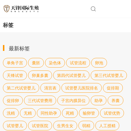
标签
最新标签
单角子宫
囊胚
染色体
试管流程
卵泡
天锋试管
卵巢多囊
第四代试管婴儿
第三代试管婴儿
第二代试管婴儿
清宫表
试管婴儿医院排名
促排期
促排卵
三代试管费用
子宫内膜异位
助孕
养囊
洗精
无精
同性助孕
死精
输卵管
试管优势
试管婴儿
试管医院
生男生女
弱精
人工授精