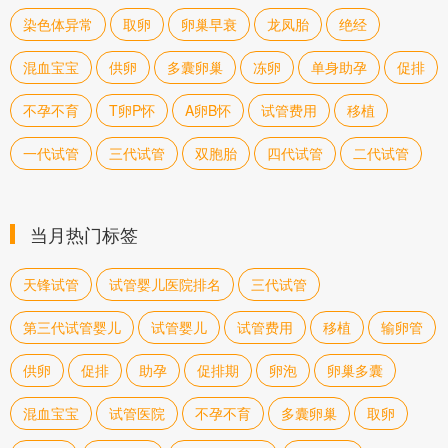
染色体异常
取卵
卵巢早衰
龙凤胎
绝经
混血宝宝
供卵
多囊卵巢
冻卵
单身助孕
促排
不孕不育
T卵P怀
A卵B怀
试管费用
移植
一代试管
三代试管
双胞胎
四代试管
二代试管
当月热门标签
天锋试管
试管婴儿医院排名
三代试管
第三代试管婴儿
试管婴儿
试管费用
移植
输卵管
供卵
促排
助孕
促排期
卵泡
卵巢多囊
混血宝宝
试管医院
不孕不育
多囊卵巢
取卵