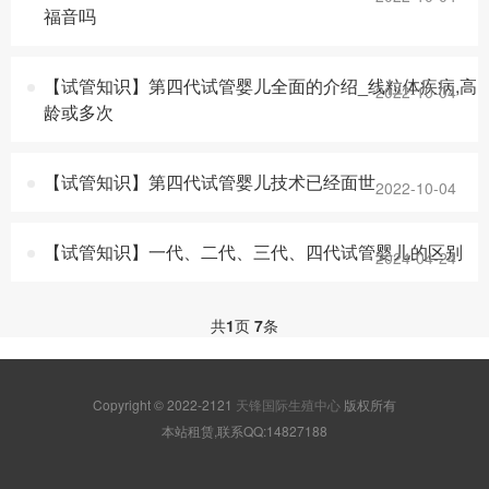
福音吗
【试管知识】第四代试管婴儿全面的介绍_线粒体疾病,高
2022-10-04
龄或多次
【试管知识】第四代试管婴儿技术已经面世
2022-10-04
【试管知识】一代、二代、三代、四代试管婴儿的区别
2024-04-24
共
1
页
7
条
Copyright © 2022-2121
天锋国际生殖中心
版权所有
本站租赁,联系QQ:14827188