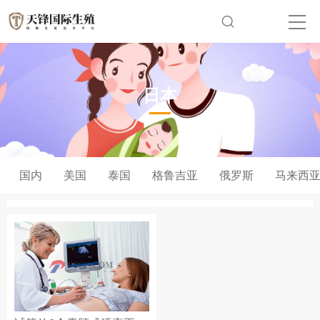
日本
国内
美国
泰国
格鲁吉亚
俄罗斯
马来西