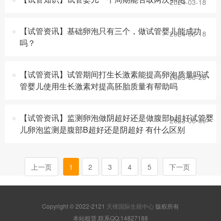
2024-03-18
【试管资讯】基础卵泡只有三个，做试管婴儿能成功
2024-03-18
吗？
【试管资讯】试管期间打生长激素能提高卵泡质量吗试
2023-06-26
管婴儿使用生长激素对提高胚胎质量有帮助吗
【试管资讯】监测卵泡做阴超好还是做腹部b超好试管婴
2023-06-09
儿卵泡监测是腹部B超好还是阴超好 有什么区别
上一页
1
2
3
4
5
下一页
Copyright © 2022-2121
天锋国际生殖中心
版权所有
本站租赁,联系QQ:14827188