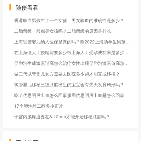
随便看看
香港验血男孩生了一个女孩。男女验血的准确性是多少？
二胎留级一般都是女孩吗？二胎留级的原因是什么
上海试管婴儿纳入医保是真的吗？附2022上海助孕生男孩费用明细表
在上海做人工授精需要多少钱上海人工受孕成功率是多少 有哪些注意事项
促卵泡生成激素过高怎么治疗女性出现促卵泡激素偏高怎么办
做三代试管婴儿女方需要去医院多少趟才能完成移植？
试管婴儿移植三级胚胎出生的宝宝会有先天发育畸形吗？
吃了优思明后出血怎么回事服用优思明后出血是怎么回事
17个卵泡雌二醇多少正常
子宫内膜厚度要在8-12mm才能开始移植胚胎吗？