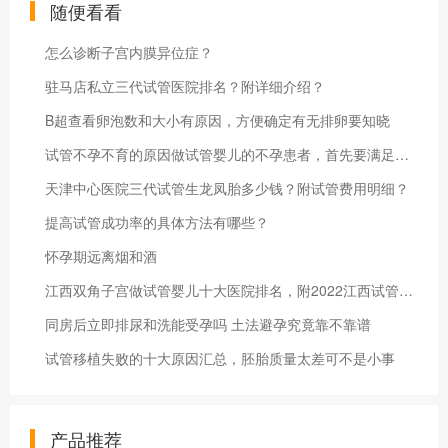
随便看看
怎么诊断子宫内膜异位症？
驻马店私立三代试管医院排名？附详细介绍？
B超查看卵泡数和大小有原因，方便确定有无排卵要知晓
试管不孕不育的原因做试管婴儿的不孕患者，首先要满足这四个条件！
天津中心医院三代试管生龙凤胎多少钱？附试管费用明细？
提高试管成功率的具体方法有哪些？
怀孕期远离烟和酒
江西双角子宫做试管婴儿十大医院排名，附2022江西试管生男孩医院名单
同房后立即排尿和洗能受孕吗 土法避孕究竟靠不靠谱
试管移植失败的十大原因汇总，胚胎质量太差可不是小事
产品推荐