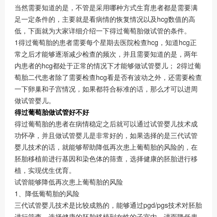
当然需要知道的是，不管是采用哪种方式生育患者都是需要满
足一定条件的，主要就是看病情的恢复情况以及hcg数值的高
低，下面就为大家详细介绍一下得过葡萄胎做试管的条件。
1
得过葡萄胎的患者需要每个星期去医院检查hcg，知道hcg正
常之后才能够逐渐减少检查的频次，并且需要知道的是，两年
内患者的hcg都处于正常的情况下才能够做试管婴儿；
2
得过葡
萄胎二代患者除了需要检查hcg看是否有波动之外，还需要检查
一下卵巢和子宫情况，如果都符合标准的话，那么才可以进周
做试管婴儿。
得过葡萄胎做试管好不好
得过葡萄胎的患者在病情稳定之后就可以通过试管婴儿技术成
功怀孕，并且做试管婴儿是非常好的，如果选择的是三代试管
婴儿技术的话，就能够帮助降低再次患上葡萄胎的风险的，在
胚胎移植前进行基因和染色体的筛查，选择健康的胚胎进行移
植，实现优生优育。
试管能够降低再次患上葡萄胎的风险
1、降低葡萄胎的风险
三代试管婴儿技术是比较成熟的，能够通过pgd/pgs技术对胚胎
进行筛查，选择健康的胚胎移植到女性的子宫内，进而降低患