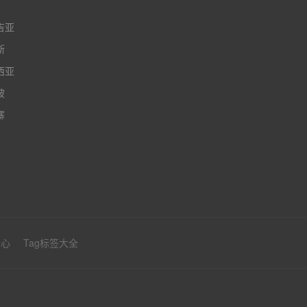
吉亚
斯
西亚
坡
寨
中心
Tag标签大全