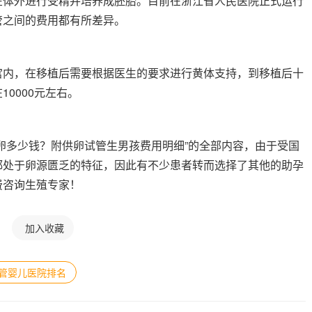
在体外进行受精并培养成胚胎。目前在浙江省人民医院正式运行
管之间的费用都有所差异。
宫内，在移植后需要根据医生的要求进行黄体支持，到移植后十
0000元左右。
卵多少钱？附供卵试管生男孩费用明细”的全部内容，由于受国
都处于卵源匮乏的特征，因此有不少患者转而选择了其他的助孕
费咨询生殖专家！
加入收藏
管婴儿医院排名