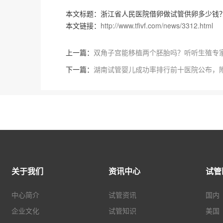
本文标题：浙江省人民医院借卵做试管供卵多少钱
本文链接：
http://www.tfivf.com/news/3312.html
上一篇：
双角子宫能移植两个胚胎吗？听听生殖专
下一篇：
湖南试管婴儿成功率排行前十医院公布，附
关于我们
资讯中心
试管
中心简介
试管资讯
国内
企业文化
试管知识
美国