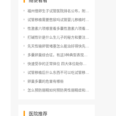
随便看看
福州借卵生子试管医院排名公布，附2022福建借卵生子生男孩医院名单
试管移植需要憋尿吗试管婴儿移植时需要憋尿吗移植胚胎一定要憋尿吗？
性激素六项哪里看多囊性激素六项看多囊怎么看检查六种性激素最佳时间性激素如何看待多囊卵巢综合征
打碱性针是什么生儿子的秘方和要注意的朋友打碱性针生了男孩
先天性输卵管堵塞怎么能治好得快先天性输卵管不通有什么症状如何区分先天性输卵管堵塞和后天性输卵管堵塞
多囊卵巢综合征，有这3种典型表现，若想科学防治，最好及早关注
快速受孕的正常体位 四大体位助你马上好孕
试管移植后什么东西不可以吃试管移植后什么食物不能吃试管婴儿移植后做好这个可助孕，别再搞错了！
卵巢多囊的危害有哪些
怎么预防弱精如何预防男性弱精症和少精症有哪些因素呢如何预防男性弱精症和少精症有哪些因素？
医院推荐