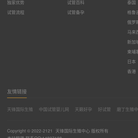
独家优势
试管百科
泰国
试管流程
试管备孕
格鲁
俄罗
马来
新加
柬埔
日本
香港
友情链接
天锋国际生殖
中国试管婴儿网
天籁好孕
好试管
磨丁生殖
Copyright © 2022-2121
天锋国际生殖中心
版权所有