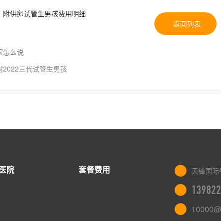
？附供卵试管生男孩费用明细
返回列表
家怎么说
2022三代试管生男孩
医院
套餐费用
天锋国际
139822
10000@