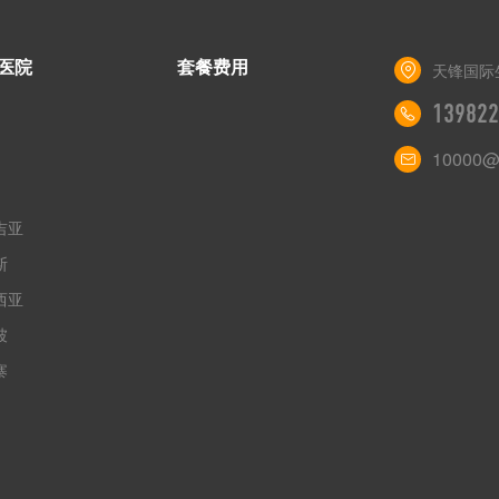
医院
套餐费用
天锋国际
139822
10000@
吉亚
斯
西亚
坡
寨