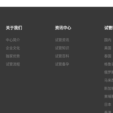
关于我们
资讯中心
试管
中心简介
试管资讯
国内
企业文化
试管知识
美国
独家优势
试管百科
泰国
试管流程
试管备孕
格鲁
俄罗
马来
新加
柬埔
日本
香港