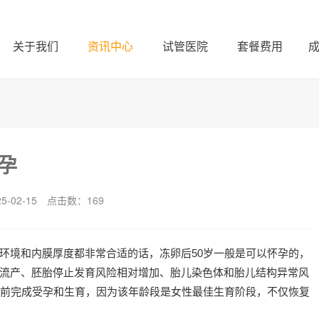
关于我们
资讯中心
试管医院
套餐费用
孕
-02-15
点击数：
169
环境和内膜厚度都非常合适的话，冻卵后50岁一般是可以怀孕的，
流产、胚胎停止发育风险相对增加、胎儿染色体和胎儿结构异常风
之前完成受孕和生育，因为该年龄段是女性最佳生育阶段，不仅恢复