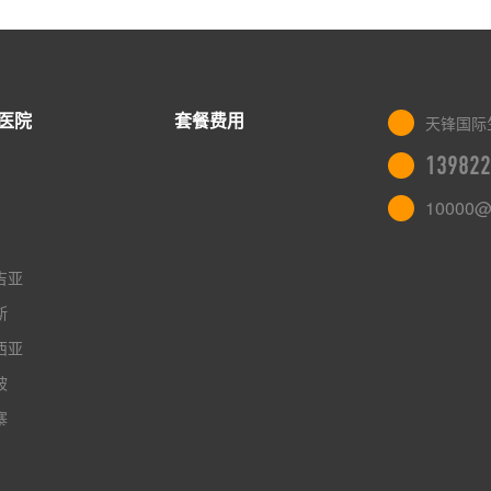
医院
套餐费用
天锋国际
139822
10000@
吉亚
斯
西亚
坡
寨