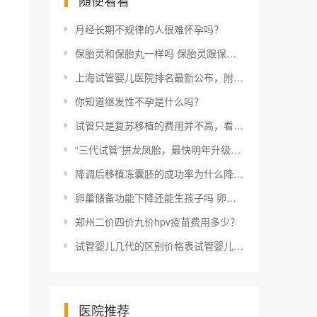
随便看看
月经长期不规律的人很难怀孕吗？
保胎灵和保胎丸一样吗 保胎灵跟保胎丸哪个好点
上海试管婴儿医院排名最新公布，附2022三代试管生男孩费用明细
你知道继发性不孕是什么吗？
试管只是复苏移植的费用并不高，看这就知道大概多少钱
“三代试管”拼龙凤胎，最快明年升级当妈，不老女神宣布暂退娱乐
降调后移植冻囊胚的成功率为什么降调后移植容易着床降调14天和28天的区别
卵巢储备功能下降还能生孩子吗 卵巢储备功能下降对女性健康的影响
郑州二价四价九价hpv疫苗费用多少？
试管婴儿几代的区别价格表试管婴儿几代区别价格试管婴儿的成功率与几代试管有关吗？越贵越好？
医院推荐