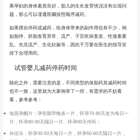
果孕妇的身体素质良好，胎儿的生长发育情况没有出现问
题，那么可以谨遵医嘱按照顺序减药。
如果擅自停药或减药，给身体带来的副作用也有不少，例
如胎停、胚胎发育异常、流产、子宫疾病复发、性激素紊
乱、先兆流产、生化妊娠等，因此千万要在医生的指导安
排下合理用药。
试管婴儿减药停药时间
除此之外，需要注意的是，不同类型的保胎药其减药时间
也不一致，这里就为大家例举了一些，有需求的不妨看
看，参考参考：
地屈孕酮片：孕初期早晚各一片，怀孕70-80天改为每日一
片，怀孕80-90天隔日一片，怀孕90天停药；
补佳乐：怀孕30-50天每日一片，怀孕50-60天隔日一片，