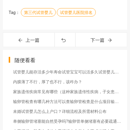
Tag：
第三代试管婴儿
试管婴儿医院排名
上一篇
下一篇
随便看看
试管婴儿能存活多少年寿命试管宝宝可以活多久试管婴儿的卵子能存活时间
内膜薄了不行，厚了也不行，该咋办？
家族遗传疾病常见有哪些（这种家族遗传性疾病，子女患病率50%）
输卵管检查有哪几种方法可以查输卵管检查是什么项目输卵管疾病的一些症状和检查
未婚试管婴儿怎么上户口？详细流程及所需材料公布
单侧输卵管堵塞能自然受孕吗?输卵管单侧堵塞有必要疏通吗?