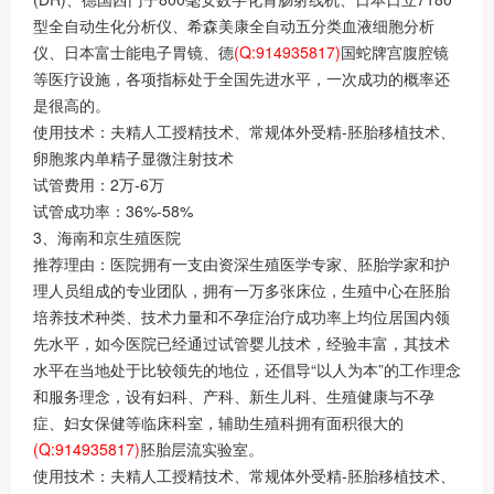
型全自动生化分析仪、希森美康全自动五分类血液细胞分析
仪、日本富士能电子胃镜、德
(Q:914935817)
国蛇牌宫腹腔镜
等医疗设施，各项指标处于全国先进水平，一次成功的概率还
是很高的。
使用技术：夫精人工授精技术、常规体外受精-胚胎移植技术、
卵胞浆内单精子显微注射技术
试管费用：2万-6万
试管成功率：36%-58%
3、海南和京生殖医院
推荐理由：医院拥有一支由资深生殖医学专家、胚胎学家和护
理人员组成的专业团队，拥有一万多张床位，生殖中心在胚胎
培养技术种类、技术力量和不孕症治疗成功率上均位居国内领
先水平，如今医院已经通过试管婴儿技术，经验丰富，其技术
水平在当地处于比较领先的地位，还倡导“以人为本”的工作理念
和服务理念，设有妇科、产科、新生儿科、生殖健康与不孕
症、妇女保健等临床科室，辅助生殖科拥有面积很大的
(Q:914935817)
胚胎层流实验室。
使用技术：夫精人工授精技术、常规体外受精-胚胎移植技术、