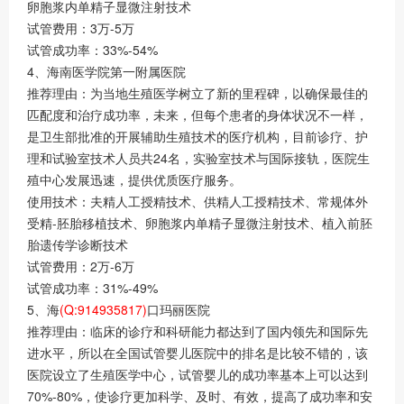
卵胞浆内单精子显微注射技术
试管费用：3万-5万
试管成功率：33%-54%
4、海南医学院第一附属医院
推荐理由：为当地生殖医学树立了新的里程碑，以确保最佳的
匹配度和治疗成功率，未来，但每个患者的身体状况不一样，
是卫生部批准的开展辅助生殖技术的医疗机构，目前诊疗、护
理和试验室技术人员共24名，实验室技术与国际接轨，医院生
殖中心发展迅速，提供优质医疗服务。
使用技术：夫精人工授精技术、供精人工授精技术、常规体外
受精-胚胎移植技术、卵胞浆内单精子显微注射技术、植入前胚
胎遗传学诊断技术
试管费用：2万-6万
试管成功率：31%-49%
5、海
(Q:914935817)
口玛丽医院
推荐理由：临床的诊疗和科研能力都达到了国内领先和国际先
进水平，所以在全国试管婴儿医院中的排名是比较不错的，该
医院设立了生殖医学中心，试管婴儿的成功率基本上可以达到
70%-80%，使诊疗更加科学、及时、有效，提高了成功率和安