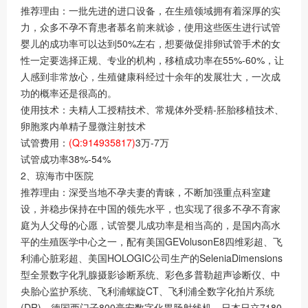
推荐理由：一批先进的进口设备，在生殖领域拥有着深厚的实
力，众多不孕不育患者慕名前来就诊，使用这些医生进行试管
婴儿的成功率可以达到50%左右，想要做促排卵试管手术的女
性一定要选择正规、专业的机构，移植成功率在55%-60%，让
人感到非常放心，生殖健康科经过十余年的发展壮大，一次成
功的概率还是很高的。
使用技术：夫精人工授精技术、常规体外受精-胚胎移植技术、
卵胞浆内单精子显微注射技术
试管费用：
(Q:914935817)
3万-7万
试管成功率38%-54%
2、琼海市中医院
推荐理由：深受当地不孕夫妻的青睐，不断加强重点科室建
设，并稳步保持在中国的领先水平，也实现了很多不孕不育家
庭为人父母的心愿，试管婴儿成功率是相当高的，是国内高水
平的生殖医学中心之一，配有美国GEVolusonE8四维彩超、飞
利浦心脏彩超、美国HOLOGIC公司生产的SeleniaDimensions
型全景数字化乳腺摄影诊断系统、彩色多普勒超声诊断仪、中
央胎心监护系统、飞利浦螺旋CT、飞利浦全数字化拍片系统
(DR)、德国西门子800毫安数字化胃肠射线机、日本日立7180