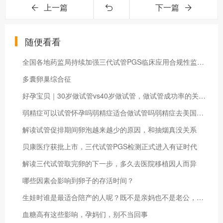
上一篇
下一篇
随便看看
全国各地药监局持续加强三代试管PGS临床应用合规性监管力度
多囊卵巢综合征
好孕宝贝｜30岁做试管vs40岁做试管，做试管成功率的关键~
弱精症可以试管怀孕吗弱精症适合做试管吗弱精症去美国做试管婴儿成功率高吗？
解读试管促排期间卵泡越来越少的原因，和抽烟真没关系
贝康医疗获批上市，三代试管PGS检测正式进入有证时代
解读三代试管取完卵的下一步，多久去医院移植因人而异
哪些因素会影响到卵子的存活时间？
生娃时谁是最适合陪产的人呢？既不是亲妈也不是老公，不过很多人都不舍得
血糖高有这些影响，孕妈们，别不当回事