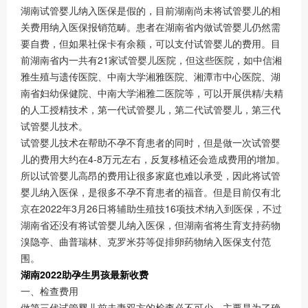
湖南试管婴儿纳入医保是假的，目前湖南尚未将试管婴儿的相
关费用纳入医保报销范畴。患者在湖南省内做试管婴儿仍然需
要自费，但如果社保卡有余额，可以支付试管婴儿的费用。目
前湖南省内一共有21家试管婴儿医院，但这些医院，如中信湘
雅生殖与遗传医院、中南大学湘雅医院、湘潭市中心医院、湖
南省妇幼保健院、中南大学湘雅二医院等，可以开展供精/夫精
的人工授精技术，第一代试管婴儿，第二代试管婴儿，第三代
试管婴儿技术。
试管婴儿技术在帮助不孕不育患者的同时，但是做一次试管婴
儿的费用大约在4-8万元左右，反复移植还会造成费用的增加。
所以试管婴儿高昂的费用让很多家庭也难以承受，因此将试管
婴儿纳入医保，是很多不孕不育患者的福音。但是目前仅有北
京在2022年3月26日将辅助生殖技16项技术纳入到医保，不过
湖南省还没有将试管婴儿纳入医保，但湖南省将生育支持药物
溴隐亭、曲普瑞林、克罗米芬等促排卵药物纳入医保支付范
围。
湖南2022助孕生男孩最新收费
一、检查费用
做第三代试管婴儿前夫妻双方的检查必不可少，主要是为了确